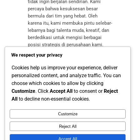
tidak ingin berjalan sendirian. Kami
percaya bahwa kesuksesan besar
bermula dari tim yang hebat. Oleh
karena itu, kami membuka pintu selebar-
lebarnya bagi talenta muda, kreatif, dan
berdedikasi untuk mengisi berbagai
posisi strategis di perusahaan kami.
Mengapa Bergabung dengan Kami?
We respect your privacy
Bukan sekadar pekerjaan, kami
menawarkan lingkungan kerja yang
Cookies help us improve your experience, deliver
dinamis, kolaboratif, dan…
personalized content, and analyze traffic. You can
choose which cookies to allow by clicking
Customize
. Click
Accept All
to consent or
Reject
All
to decline non-essential cookies.
Customize
Reject All
Accept All