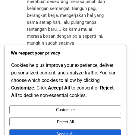
membuat seseorang merasa jenuh dan
kehilangan semangat. Bangun pagi,
berangkat kerja, mengerjakan hal yang
sama setiap hari, lalu pulang tanpa
tantangan baru. Jika kamu mulai
merasa bosan dengan pola seperti ini,
mungkin sudah saatnya
mempertimbangkan pekerjaan yang
We respect your privacy
menawarkan variasi, fleksibilitas, dan
pengalaman berbeda. Pekerjaan yang
Cookies help us improve your experience, deliver
cocok untuk orang yang…
personalized content, and analyze traffic. You can
choose which cookies to allow by clicking
Customize
. Click
Accept All
to consent or
Reject
All
to decline non-essential cookies.
Customize
Reject All
Accept All