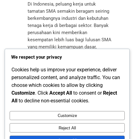
Di Indonesia, peluang kerja untuk
tamatan SMA semakin beragam seiring
berkembangnya industri dan kebutuhan
tenaga kerja di berbagai sektor. Banyak
perusahaan kini memberikan
kesempatan lebih luas bagi lulusan SMA
yang memiliki kemampuan dasar,
kemauan belajar, serta sikap kerja yang
We respect your privacy
baik. Hal ini menunjukkan bahwa
pendidikan SMA tetap memiliki nilai
Cookies help us improve your experience, deliver
tinggi dalam dunia kerja, terutama bagi…
personalized content, and analyze traffic. You can
choose which cookies to allow by clicking
Customize
. Click
Accept All
to consent or
Reject
All
to decline non-essential cookies.
Customize
Reject All