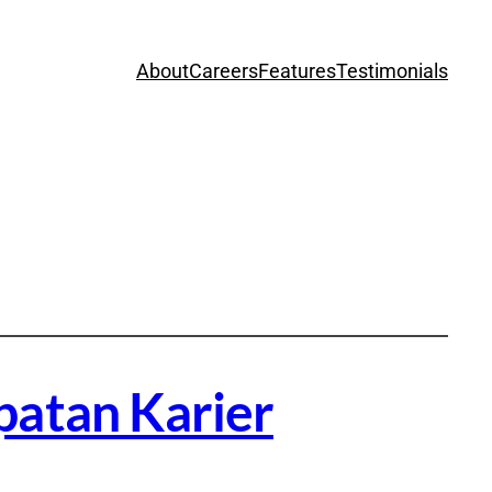
About
Careers
Features
Testimonials
patan Karier