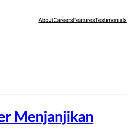
About
Careers
Features
Testimonials
er Menjanjikan