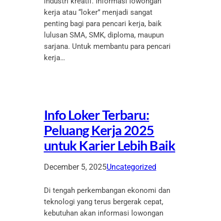
industri kreatif. Informasi lowongan
kerja atau “loker” menjadi sangat
penting bagi para pencari kerja, baik
lulusan SMA, SMK, diploma, maupun
sarjana. Untuk membantu para pencari
kerja…
Info Loker Terbaru:
Peluang Kerja 2025
untuk Karier Lebih Baik
December 5, 2025
Uncategorized
Di tengah perkembangan ekonomi dan
teknologi yang terus bergerak cepat,
kebutuhan akan informasi lowongan