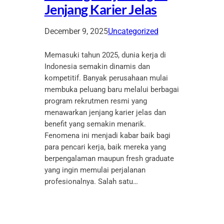
Jenjang Karier Jelas
December 9, 2025
Uncategorized
Memasuki tahun 2025, dunia kerja di
Indonesia semakin dinamis dan
kompetitif. Banyak perusahaan mulai
membuka peluang baru melalui berbagai
program rekrutmen resmi yang
menawarkan jenjang karier jelas dan
benefit yang semakin menarik.
Fenomena ini menjadi kabar baik bagi
para pencari kerja, baik mereka yang
berpengalaman maupun fresh graduate
yang ingin memulai perjalanan
profesionalnya. Salah satu…