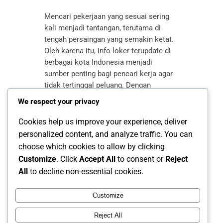
Mencari pekerjaan yang sesuai sering
kali menjadi tantangan, terutama di
tengah persaingan yang semakin ketat.
Oleh karena itu, info loker terupdate di
berbagai kota Indonesia menjadi
sumber penting bagi pencari kerja agar
tidak tertinggal peluang. Dengan
informasi yang tepat dan terbaru, proses
We respect your privacy
mencari kerja bisa menjadi lebih terarah
dan efisien. Saat ini, lowongan kerja
Cookies help us improve your experience, deliver
tersedia…
personalized content, and analyze traffic. You can
choose which cookies to allow by clicking
Customize
. Click
Accept All
to consent or
Reject
All
to decline non-essential cookies.
Customize
Reject All