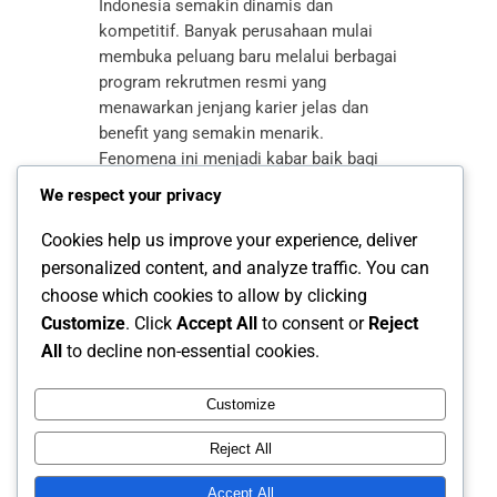
Indonesia semakin dinamis dan
kompetitif. Banyak perusahaan mulai
membuka peluang baru melalui berbagai
program rekrutmen resmi yang
menawarkan jenjang karier jelas dan
benefit yang semakin menarik.
Fenomena ini menjadi kabar baik bagi
para pencari kerja, baik mereka yang
We respect your privacy
berpengalaman maupun fresh graduate
yang ingin memulai perjalanan
Cookies help us improve your experience, deliver
profesionalnya. Salah satu…
personalized content, and analyze traffic. You can
choose which cookies to allow by clicking
Customize
. Click
Accept All
to consent or
Reject
All
to decline non-essential cookies.
Customize
Reject All
Accept All