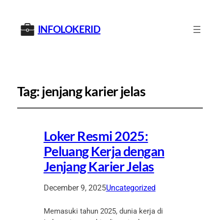
INFOLOKERID
Tag:
jenjang karier jelas
Loker Resmi 2025:
Peluang Kerja dengan
Jenjang Karier Jelas
December 9, 2025
Uncategorized
Memasuki tahun 2025, dunia kerja di