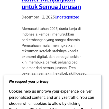
untuk Semua Jurusan
December 12, 2025
Uncategorized
Memasuki tahun 2025, dunia kerja di
Indonesia kembali menunjukkan
perkembangan yang sangat dinamis.
Perusahaan mulai meningkatkan
rekrutmen setelah stabilnya kondisi
ekonomi digital, dan berbagai sektor
kini membuka banyak peluang bagi
pelamar dari semua jurusan. Tren
pekerjaan semakin fleksibel, skill-based,
dan berfokus pada kemampuan
We respect your privacy
adaptasi. Artinya, kesempatan
mendapatkan pekerjaan kini lebih
Cookies help us improve your experience, deliver
terbuka lebar bagi siapa pun,…
personalized content, and analyze traffic. You can
choose which cookies to allow by clicking