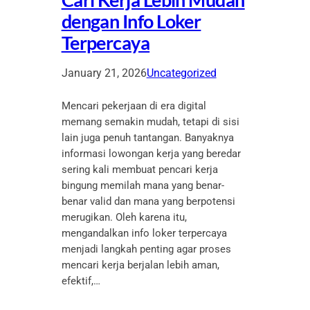
dengan Info Loker
Terpercaya
January 21, 2026
Uncategorized
Mencari pekerjaan di era digital
memang semakin mudah, tetapi di sisi
lain juga penuh tantangan. Banyaknya
informasi lowongan kerja yang beredar
sering kali membuat pencari kerja
bingung memilah mana yang benar-
benar valid dan mana yang berpotensi
merugikan. Oleh karena itu,
mengandalkan info loker terpercaya
menjadi langkah penting agar proses
mencari kerja berjalan lebih aman,
efektif,…