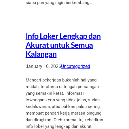
siapa pun yang ingin berkembang…
Info Loker Lengkap dan
Akurat untuk Semua
Kalangan
January 10, 2026
Uncategorized
Mencari pekerjaan bukanlah hal yang
mudah, terutama di tengah persaingan
yang semakin ketat. Informasi
lowongan kerja yang tidak jelas, sudah
kedaluwarsa, atau bahkan palsu sering
membuat pencari kerja merasa bingung
dan dirugikan. Oleh karena itu, kehadiran
info loker yang lengkap dan akurat