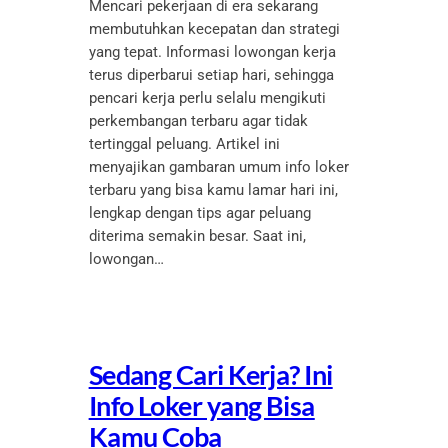
Mencari pekerjaan di era sekarang
membutuhkan kecepatan dan strategi
yang tepat. Informasi lowongan kerja
terus diperbarui setiap hari, sehingga
pencari kerja perlu selalu mengikuti
perkembangan terbaru agar tidak
tertinggal peluang. Artikel ini
menyajikan gambaran umum info loker
terbaru yang bisa kamu lamar hari ini,
lengkap dengan tips agar peluang
diterima semakin besar. Saat ini,
lowongan…
Sedang Cari Kerja? Ini
Info Loker yang Bisa
Kamu Coba