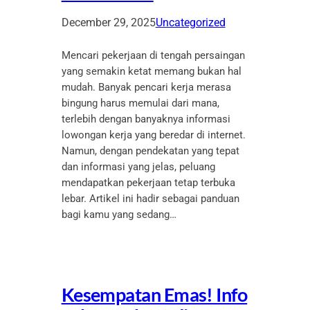
December 29, 2025
Uncategorized
Mencari pekerjaan di tengah persaingan
yang semakin ketat memang bukan hal
mudah. Banyak pencari kerja merasa
bingung harus memulai dari mana,
terlebih dengan banyaknya informasi
lowongan kerja yang beredar di internet.
Namun, dengan pendekatan yang tepat
dan informasi yang jelas, peluang
mendapatkan pekerjaan tetap terbuka
lebar. Artikel ini hadir sebagai panduan
bagi kamu yang sedang…
Kesempatan Emas! Info