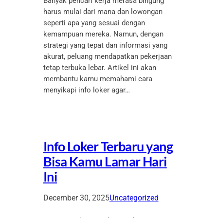
Banyak pencari kerja merasa bingung
harus mulai dari mana dan lowongan
seperti apa yang sesuai dengan
kemampuan mereka. Namun, dengan
strategi yang tepat dan informasi yang
akurat, peluang mendapatkan pekerjaan
tetap terbuka lebar. Artikel ini akan
membantu kamu memahami cara
menyikapi info loker agar…
Info Loker Terbaru yang
Bisa Kamu Lamar Hari
Ini
December 30, 2025
Uncategorized