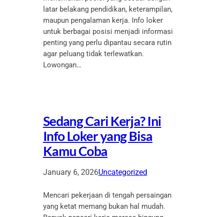
latar belakang pendidikan, keterampilan,
maupun pengalaman kerja. Info loker
untuk berbagai posisi menjadi informasi
penting yang perlu dipantau secara rutin
agar peluang tidak terlewatkan.
Lowongan…
Sedang Cari Kerja? Ini
Info Loker yang Bisa
Kamu Coba
January 6, 2026
Uncategorized
Mencari pekerjaan di tengah persaingan
yang ketat memang bukan hal mudah.